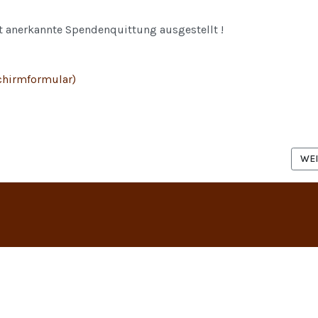
 anerkannte Spendenquittung ausgestellt !
chirmformular)
EITRAG: MITGLIED WERDEN
NÄC
WEI