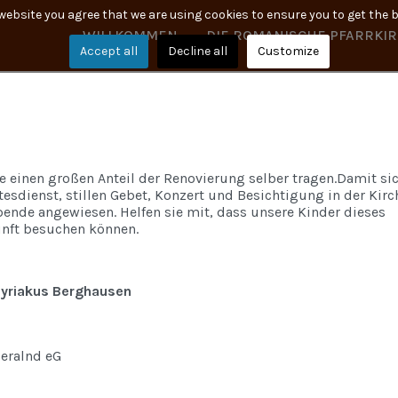
 website you agree that we are using cookies to ensure you to get the 
WILLKOMMEN
DIE ROMANISCHE PFARRKI
Accept all
Decline all
Customize
einen großen Anteil der Renovierung selber tragen.Damit sic
sdienst, stillen Gebet, Konzert und Besichtigung in der Kirc
Spende angewiesen. Helfen sie mit, dass unsere Kinder dieses
nft besuchen können.
 Cyriakus Berghausen
eralnd eG