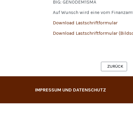
BIG: GENODEM1SMA
Auf Wunsch wird eine vom Finanzamt
Download Lastschriftformular
Download Lastschriftformular (Bilds
VORHERIGER B
ZURÜCK
IMPRESSUM UND DATENSCHUTZ