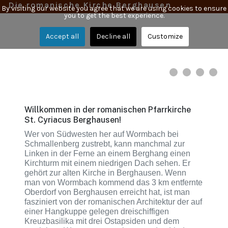
Die romanische Kirche Berghausen
By visiting our website you agree that we are using cookies to ensure
you to get the best experience.
Accept all
Decline all
Customize
Willkommen in der romanischen Pfarrkirche
St. Cyriacus Berghausen!
Wer von Südwesten her auf Wormbach bei
Schmallenberg zustrebt, kann manchmal zur
Linken in der Ferne an einem Berghang einen
Kirchturm mit einem niedrigen Dach sehen. Er
gehört zur alten Kirche in Berghausen. Wenn
man von Wormbach kommend das 3 km entfernte
Oberdorf von Berghausen erreicht hat, ist man
fasziniert von der romanischen Architektur der auf
einer Hangkuppe gelegen dreischiffigen
Kreuzbasilika mit drei Ostapsiden und dem