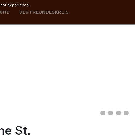
best experience.
RCHE
DER FREUNDESKREIS
he St.