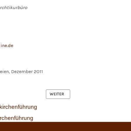
rchtikurbüro
ine.de
eien, Dezember 2011
NÄCHSTER BEITRAG: DIE RENOVIERUNG
WEITER
irchenführung