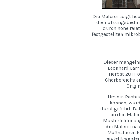
Die Malerei zeigt he
die nutzungsbeding
durch hohe rela
festgestellten mikro
Dieser mangelh
Leonhard Lamp
Herbst 2011 k
Chorbereichs ei
Origi
Um ein Restau
können, wurd
durchgeführt. Da
an den Maler
Musterfelder an
die Malerei na
Maßnahmen ko
erstellt werde