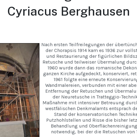
Cyriacus Berghausen
Nach ersten Teilfreilegungen der übertünc
der Chorapsis 1914 kam es 1936 zur voll
und Restaurierung der figürlichen Bilds
Retusche und teilweiser Übermalung durc
1960 wurde dann das romanische Dekora
ganzen Kirche aufgedeckt, konserviert, ret
1961 folgte eine erneute Konservierun
Wandmalereien, verbunden mit einer abe
Entfernung der Retuschen und Übermalu
der Neuretusche in Tratteggio-Techni
Maßnahme mit intensiver Betreuung durch
westfälischen Denkmalamts entsprach 
Stand der konservatorischen Technik
Putzhohlstellen und Risse die bisher let
Behandlung und Oberflächenreinigung
notwendig, bei der die Retuschen von 