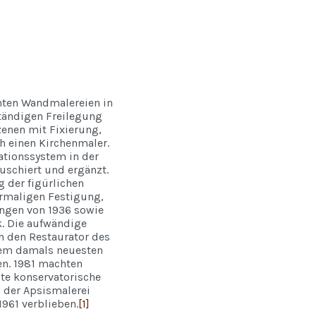
hten Wandmalereien in
ständigen Freilegung
zenen mit Fixierung,
h einen Kirchenmaler.
tionssystem in der
uschiert und ergänzt.
g der figürlichen
rmaligen Festigung,
ngen von 1936 sowie
k. Die aufwändige
 den Restaurator des
dem damals neuesten
en. 1981 machten
zte konservatorische
 der Apsismalerei
1961 verblieben.
[1]