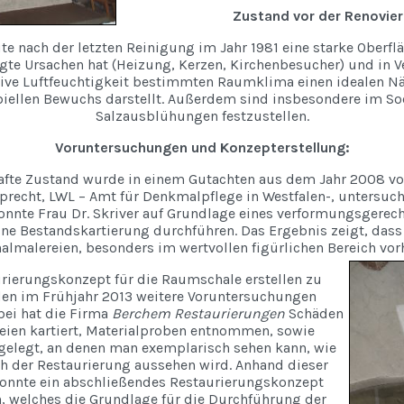
Zustand vor der Renovier
ute nach der letzten Reinigung im Jahr 1981 eine starke Ober
te Ursachen hat (Heizung, Kerzen, Kirchenbesucher) und in
tive Luftfeuchtigkeit bestimmten Raumklima einen idealen N
biellen Bewuchs darstellt. Außerdem sind insbesondere im So
Salzausblühungen festzustellen.
Voruntersuchungen und Konzepterstellung:
afte Zustand wurde in einem Gutachten aus dem Jahr 2008 vo
recht, LWL – Amt für Denkmalpflege in Westfalen-, untersuch
onnte Frau Dr. Skriver auf Grundlage eines verformungsgere
ne Bestandskartierung durchführen. Das Ergebnis zeigt, dass 
nalmalereien, besonders im wertvollen figürlichen Bereich vor
rierungskonzept für die Raumschale erstellen zu
en im Frühjahr 2013 weitere Voruntersuchungen
bei hat die Firma
Berchem Restaurierungen
Schäden
eien kartiert, Materialproben entnommen, sowie
gelegt, an denen man exemplarisch sehen kann, wie
ch der Restaurierung aussehen wird. Anhand dieser
nnte ein abschließendes Restaurierungskonzept
n, welches die Grundlage für die Durchführung der