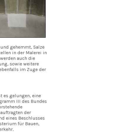
ft und gehemmt, Salze
llen in der Malerei in
 werden auch die
ung, sowie weitere
benfalls im Zuge der
t es gelungen, eine
ramm III des Bundes
orstehende
uftragten der
nd eines Beschlusses
terium für Bauen,
rkehr.