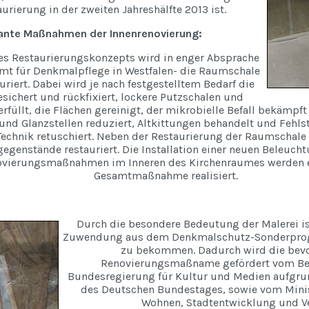
urierung in der zweiten Jahreshälfte 2013 ist.
ante Maßnahmen der Innenrenovierung:
es Restaurierungskonzepts wird in enger Absprache
mt für Denkmalpflege in Westfalen- die Raumschale
uriert. Dabei wird je nach festgestelltem Bedarf die
sichert und rückfixiert, lockere Putzschalen und
erfüllt, die Flächen gereinigt, der mikrobielle Befall bekämp
und Glanzstellen reduziert, Altkittungen behandelt und Fehlste
Technik retuschiert. Neben der Restaurierung der Raumschale
egenstände restauriert. Die Installation einer neuen Beleucht
vierungsmaßnahmen im Inneren des Kirchenraumes werden e
Gesamtmaßnahme realisiert.
Durch die besondere Bedeutung der Malerei is
Zuwendung aus dem Denkmalschutz-Sonderprog
zu bekommen. Dadurch wird die bev
Renovierungsmaßname gefördert vom Bea
Bundesregierung für Kultur und Medien aufgru
des Deutschen Bundestages, sowie vom Minis
Wohnen, Stadtentwicklung und Ve