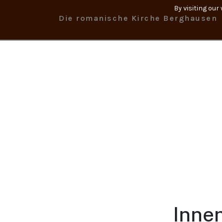
By visiting our
Die romanische Kirche Berghausen
Innen